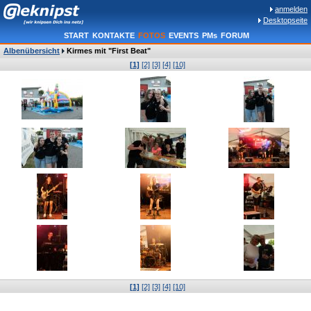
anmelden
Desktopseite
START
KONTAKTE
FOTOS
EVENTS
PMs
FORUM
Albenübersicht
Kirmes mit "First Beat"
[1]
[2]
[3]
[4]
[10]
[1]
[2]
[3]
[4]
[10]