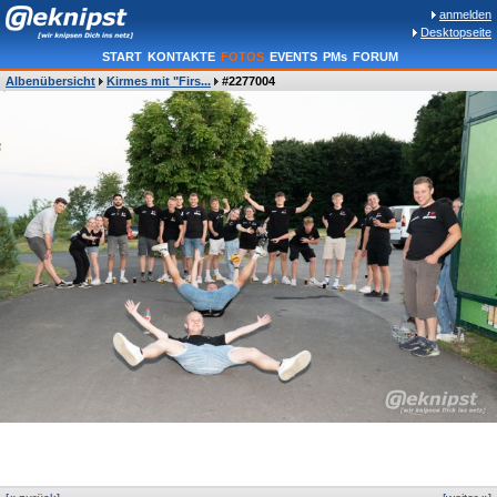
anmelden
Desktopseite
START
KONTAKTE
FOTOS
EVENTS
PMs
FORUM
Albenübersicht
Kirmes mit "Firs...
#2277004