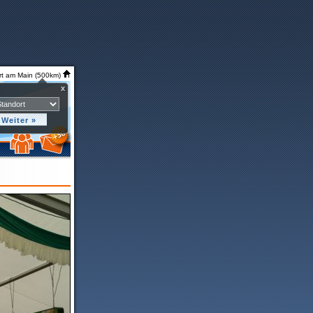
rt am Main (500km)
x