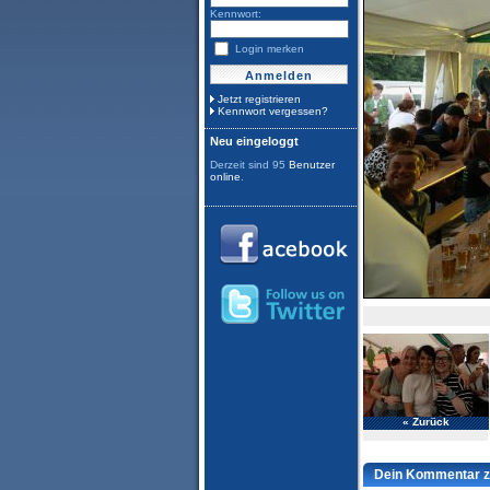
Kennwort:
Login merken
Jetzt registrieren
Kennwort vergessen?
Neu eingeloggt
Derzeit sind 95
Benutzer
online
.
« Zurück
Dein Kommentar z