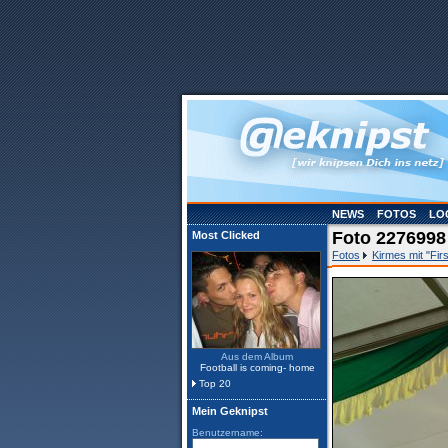
NEWS
FOTOS
LO
Foto 2276998
Most Clicked
Fotos
Kirmes mit "Firs
Aus dem Album
Football is coming- home
Top 20
Mein Geknipst
Benutzername: