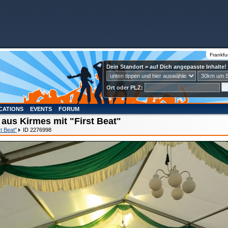
Frankfu
Dein Standort = auf Dich angepasste Inhalte!
Ort oder PLZ:
CATIONS
EVENTS
FORUM
 aus Kirmes mit "First Beat"
t Beat"
ID 2276998