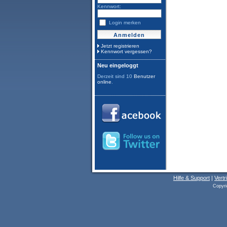
Kennwort:
Login merken
Jetzt registrieren
Kennwort vergessen?
Neu eingeloggt
Derzeit sind 10
Benutzer
online
.
Hilfe & Support
|
Vertr
Copyri