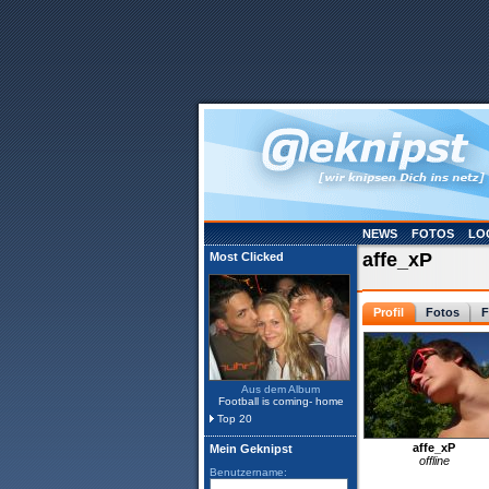
NEWS
FOTOS
LO
affe_xP
Most Clicked
Profil
Fotos
F
Aus dem Album
Football is coming- home
Top 20
affe_xP
Mein Geknipst
offline
Benutzername: