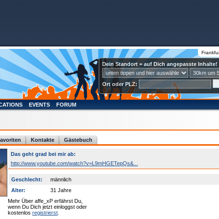
Frankfu
Dein Standort = auf Dich angepasste Inhalte!
Ort oder PLZ:
CATIONS
EVENTS
FORUM
avoriten
Kontakte
Gästebuch
Das geht grad bei mir ab:
http://www.youtube.com/watch?v=L9mHGETepQs&...
Geschlecht:
männlich
Alter:
31 Jahre
Mehr Über affe_xP erfährst Du,
wenn Du Dich jetzt einloggst oder
kostenlos
registrierst
.