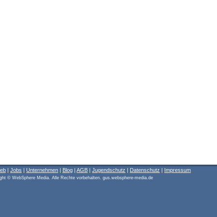
ieb
|
Jobs
|
Unternehmen
|
Blog
|
AGB
|
Jugendschutz
|
Datenschutz
|
Impressum
ght © WebSphere Media. Alle Rechte vorbehalten. gus.websphere-media.de