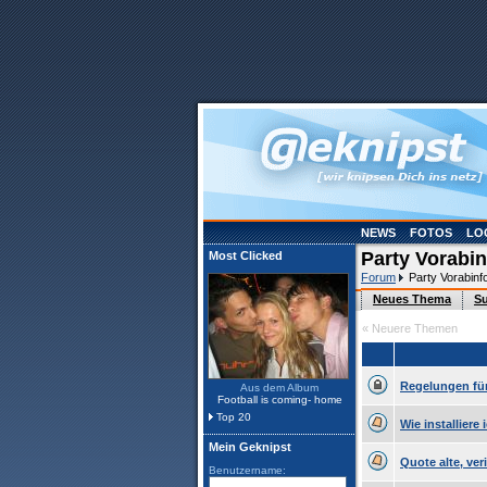
NEWS
FOTOS
LO
Party Vorabi
Most Clicked
Forum
Party Vorabin
Neues Thema
S
« Neuere Themen
Regelungen für
Aus dem Album
Football is coming- home
Top 20
Wie installier
Mein Geknipst
Quote alte, veri
Benutzername: