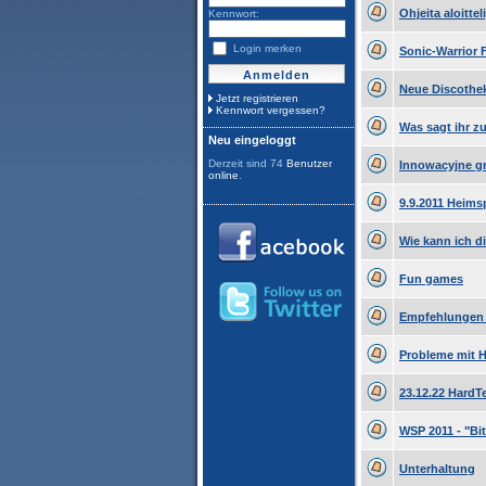
Ohjeita aloitteli
Kennwort:
Login merken
Sonic-Warrior 
Neue Discoth
Jetzt registrieren
Kennwort vergessen?
Was sagt ihr z
Neu eingeloggt
Derzeit sind 74
Benutzer
Innowacyjne g
online
.
9.9.2011 Heimsp
Wie kann ich d
Fun games
Empfehlungen 
Probleme mit H
23.12.22 Hard
WSP 2011 - "Bit
Unterhaltung