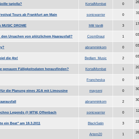
26
joille tarjolla?
KortalMombat
0
31
Festival Tours ab Frankfurt am Main
sonicwarrior
0
17
ek MUSIC DROME
Milli Vanilli
3
03
u den Ursachen von plötzlichem Haarausfall?
Cosm0naut
1
03
ry?
abramminkom
0
03
iel die 4te!
Bedlam_Music
2
20
ie genauen Fälligkeitsdaten herausfinden?
KortalMombat
1
19
Francheska
0
30
für die Planung eines JGA mit Limousine
mayseni
0
30
aarausfall
abramminkom
2
12
Techno Legends @ MTW, Offenbach
sonicwarrior
0
22
te ein Beat" am 18.3.2011
BlackSatin
3
26
Artem20
1