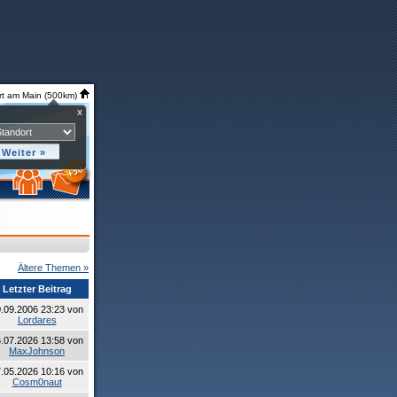
rt am Main (500km)
x
Ältere Themen »
Letzter Beitrag
.09.2006 23:23 von
Lordares
.07.2026 13:58 von
MaxJohnson
.05.2026 10:16 von
Cosm0naut