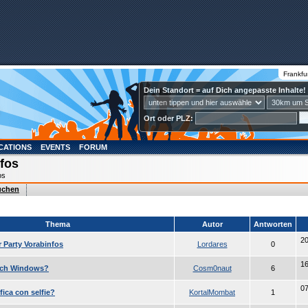
Frankfu
Dein Standort = auf Dich angepasste Inhalte!
Ort oder PLZ:
CATIONS
EVENTS
FORUM
nfos
fos
uchen
Thema
Autor
Antworten
20
 Party Vorabinfos
Lordares
0
16
e ich Windows?
Cosm0naut
6
07
fica con selfie?
KortalMombat
1