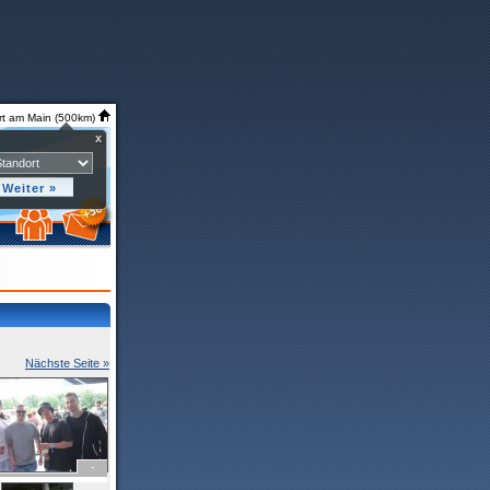
rt am Main (500km)
x
Nächste Seite »
-