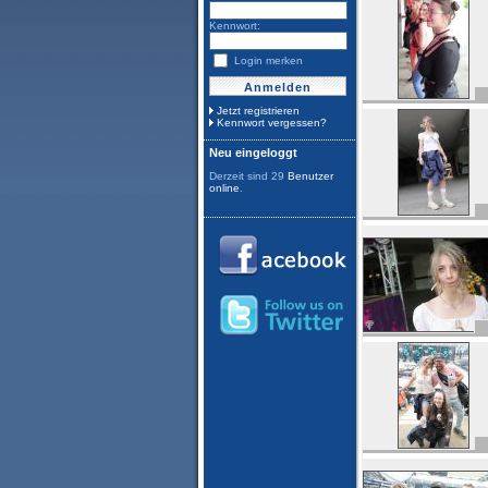
Kennwort:
Login merken
Jetzt registrieren
Kennwort vergessen?
Neu eingeloggt
Derzeit sind 29
Benutzer
online
.