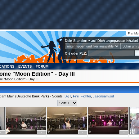
Frankfu
Dein Standort = auf Dich angepasste Inhalte!
Ort oder PLZ:
CATIONS
EVENTS
FORUM
ome "Moon Edition" - Day III
 "Moon Edition" - Day III
rt am Main (Deutsche Bank Park) · Scouts:
BigT
,
Fire_Fighter
,
Jasonsam.jsd
-
-
-
-