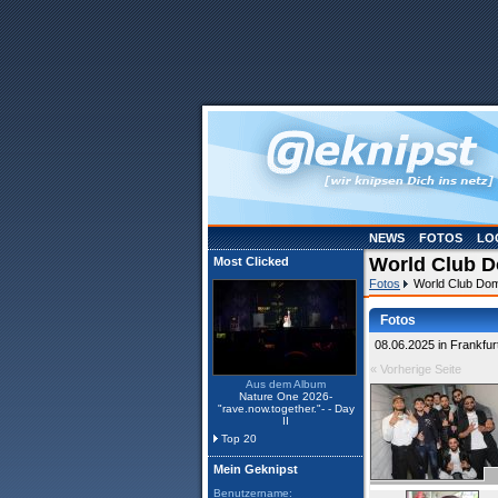
NEWS
FOTOS
LO
World Club D
Most Clicked
Fotos
World Club Dome
Fotos
08.06.2025 in Frankfu
« Vorherige Seite
Aus dem Album
Nature One 2026-
"rave.now.together."- - Day
II
Top 20
Mein Geknipst
Benutzername: