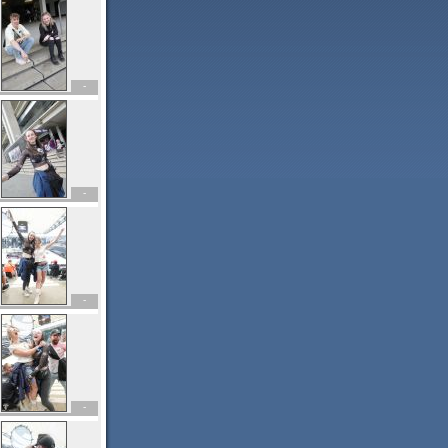
-
-
-
-