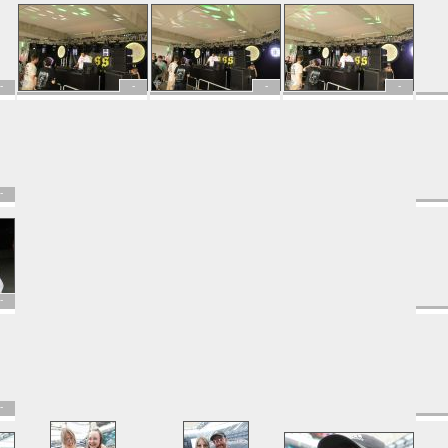
-
-
-
-
-
-
-