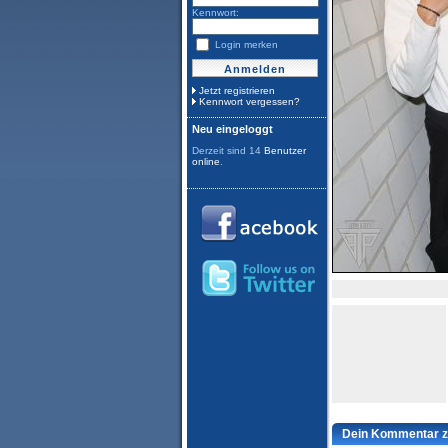
Kennwort:
Login merken
Jetzt registrieren
Kennwort vergessen?
Neu eingeloggt
Derzeit sind 14
Benutzer
online
.
Dein Kommentar z