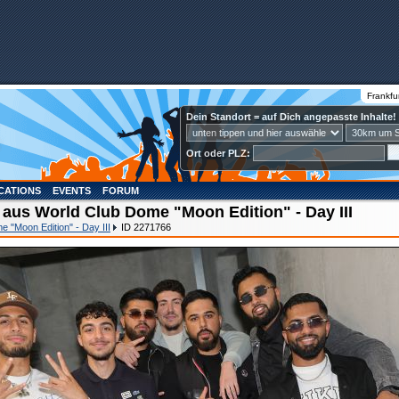
Frankfu
Dein Standort = auf Dich angepasste Inhalte!
Ort oder PLZ:
CATIONS
EVENTS
FORUM
 aus World Club Dome "Moon Edition" - Day III
 "Moon Edition" - Day III
ID 2271766