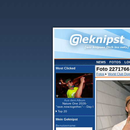
NEWS
FOTOS
LO
Foto 2271766
Most Clicked
Fotos
World Club Dome
Aus dem Album
Nature One 2026-
"rave.now.together."- - Day I
Top 20
Mein Geknipst
Benutzername: