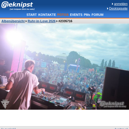
anmelden
Desktopseite
START
KONTAKTE
FOTOS
EVENTS
PMs
FORUM
Albenübersicht
Ruhr-in-Love 2026
#2335716