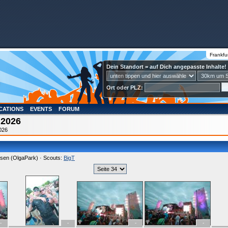
Frankfu
Dein Standort = auf Dich angepasste Inhalte!
Ort oder PLZ:
CATIONS
EVENTS
FORUM
 2026
2026
sen (OlgaPark) · Scouts:
BigT
-
-
-
-