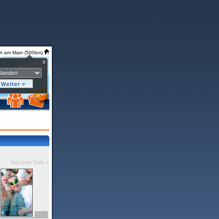
rt am Main (500km)
x
Nächste Seite »
-