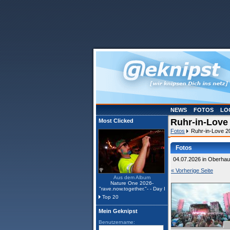
NEWS
FOTOS
LO
Ruhr-in-Love
Most Clicked
Fotos
Ruhr-in-Love 
Fotos
04.07.2026 in Oberhau
« Vorherige Seite
Aus dem Album
Nature One 2026-
"rave.now.together."- - Day I
Top 20
Mein Geknipst
Benutzername: