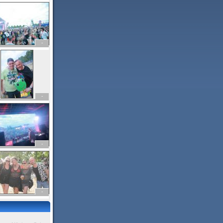
-
-
-
-