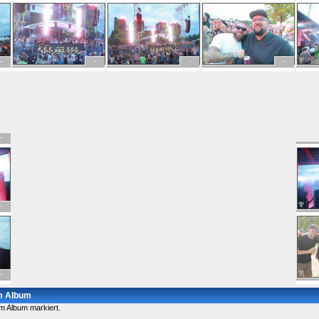
-
-
-
-
-
-
-
em Album
m Album markiert.