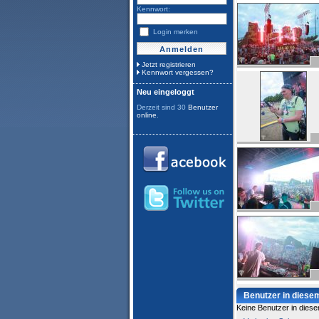
Kennwort:
Login merken
Jetzt registrieren
Kennwort vergessen?
Neu eingeloggt
Derzeit sind 30
Benutzer
online
.
Benutzer in dies
Keine Benutzer in diese