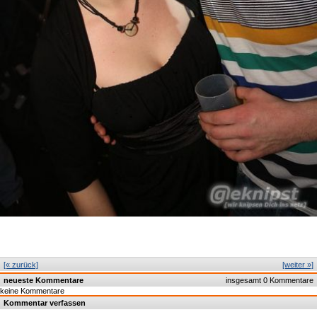
[« zurück]
[weiter »]
neueste Kommentare
insgesamt 0 Kommentare
keine Kommentare
Kommentar verfassen