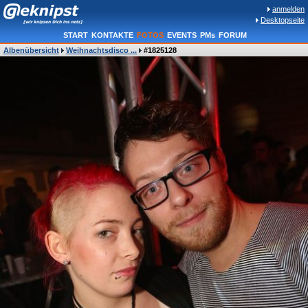
anmelden
Desktopseite
START
KONTAKTE
FOTOS
EVENTS
PMs
FORUM
Albenübersicht
Weihnachtsdisco ...
#1825128