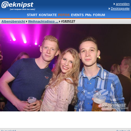
anmelden
Desktopseite
START
KONTAKTE
FOTOS
EVENTS
PMs
FORUM
Albenübersicht
Weihnachtsdisco ...
#1825127