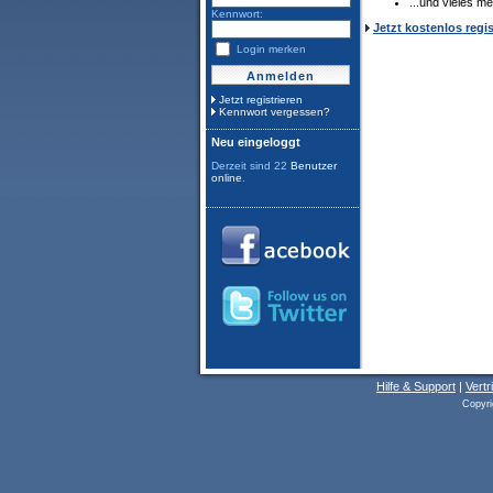
...und vieles me
Kennwort:
Jetzt kostenlos regis
Login merken
Jetzt registrieren
Kennwort vergessen?
Neu eingeloggt
Derzeit sind 22
Benutzer
online
.
Hilfe & Support
|
Vertr
Copyri