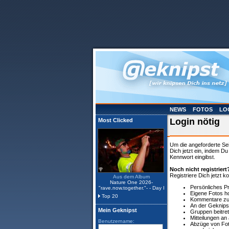
NEWS
FOTOS
LO
Login nötig
Most Clicked
Um die angeforderte Se
Dich jetzt ein, indem D
Kennwort eingibst.
Noch nicht registriert
Registriere Dich jetzt k
Aus dem Album
Nature One 2026-
Persönliches P
"rave.now.together."- - Day I
Eigene Fotos h
Top 20
Kommentare zu 
An der Geknips
Mein Geknipst
Gruppen beitre
Mitteilungen a
Benutzername:
Abzüge von Fot