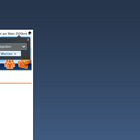
rt am Main (500km)
x