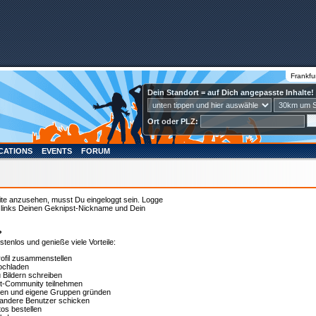
Frankfu
Dein Standort = auf Dich angepasste Inhalte!
Ort oder PLZ:
CATIONS
EVENTS
FORUM
ite anzusehen, musst Du eingeloggt sein. Logge
u links Deinen Geknipst-Nickname und Dein
?
ostenlos und genieße viele Vorteile:
rofil zusammenstellen
ochladen
Bildern schreiben
t-Community teilnehmen
ten und eigene Gruppen gründen
n andere Benutzer schicken
os bestellen