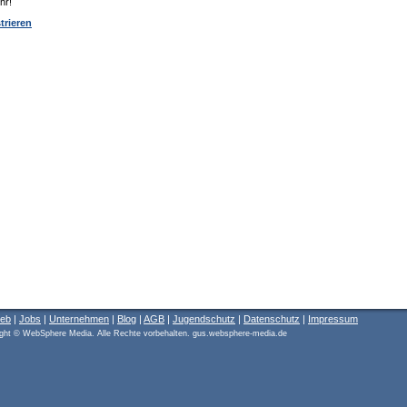
hr!
trieren
ieb
|
Jobs
|
Unternehmen
|
Blog
|
AGB
|
Jugendschutz
|
Datenschutz
|
Impressum
ght © WebSphere Media. Alle Rechte vorbehalten. gus.websphere-media.de