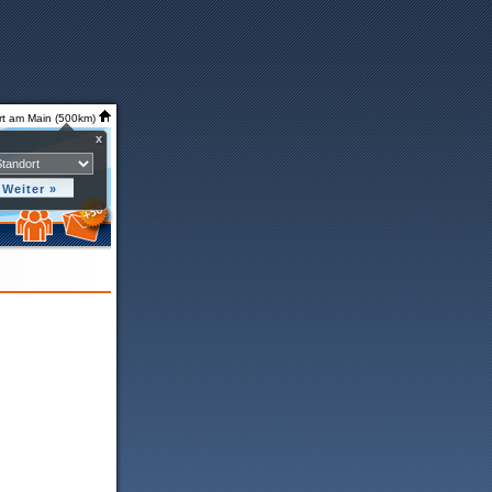
rt am Main (500km)
x