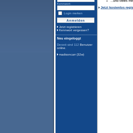
...und vieles me
Kennwort:
Jetzt kostenlos regis
Login merken
Jetzt registrieren
Kennwort vergessen?
Neu eingeloggt
Derzeit sind 112
Benutzer
online
.
madisoncarr (32w)