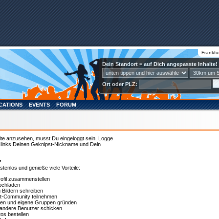
Frankfu
Dein Standort = auf Dich angepasste Inhalte!
Ort oder PLZ:
CATIONS
EVENTS
FORUM
ite anzusehen, musst Du eingeloggt sein. Logge
u links Deinen Geknipst-Nickname und Dein
?
ostenlos und genieße viele Vorteile:
rofil zusammenstellen
ochladen
Bildern schreiben
t-Community teilnehmen
ten und eigene Gruppen gründen
n andere Benutzer schicken
os bestellen