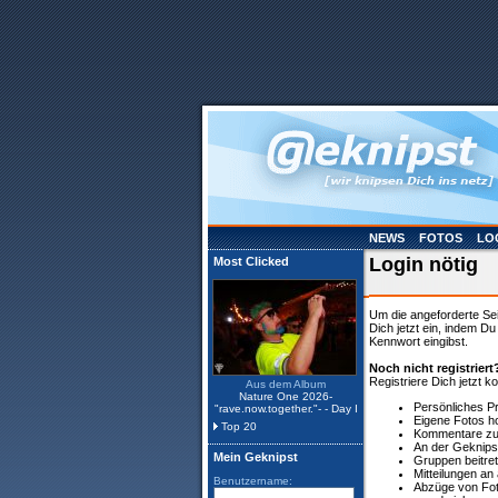
NEWS
FOTOS
LO
Login nötig
Most Clicked
Um die angeforderte Se
Dich jetzt ein, indem D
Kennwort eingibst.
Noch nicht registriert
Registriere Dich jetzt k
Aus dem Album
Nature One 2026-
Persönliches P
"rave.now.together."- - Day I
Eigene Fotos h
Top 20
Kommentare zu 
An der Geknips
Mein Geknipst
Gruppen beitre
Mitteilungen a
Benutzername:
Abzüge von Fot