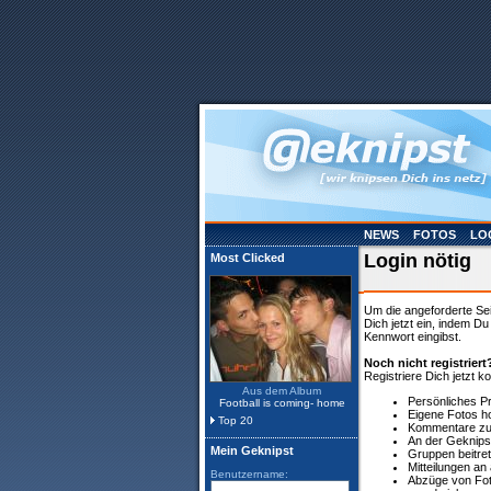
NEWS
FOTOS
LO
Login nötig
Most Clicked
Um die angeforderte Se
Dich jetzt ein, indem D
Kennwort eingibst.
Noch nicht registriert
Registriere Dich jetzt k
Aus dem Album
Persönliches P
Football is coming- home
Eigene Fotos h
Top 20
Kommentare zu 
An der Geknips
Mein Geknipst
Gruppen beitre
Mitteilungen a
Benutzername:
Abzüge von Fot