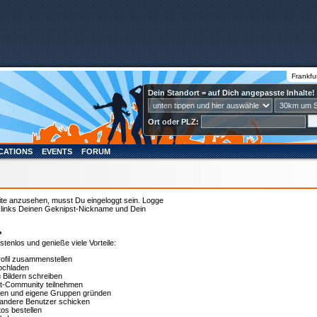
Frankfu
Dein Standort = auf Dich angepasste Inhalte!
Ort oder PLZ:
CATIONS
EVENTS
FORUM
ite anzusehen, musst Du eingeloggt sein. Logge
u links Deinen Geknipst-Nickname und Dein
?
ostenlos und genieße viele Vorteile:
rofil zusammenstellen
ochladen
Bildern schreiben
t-Community teilnehmen
ten und eigene Gruppen gründen
n andere Benutzer schicken
os bestellen