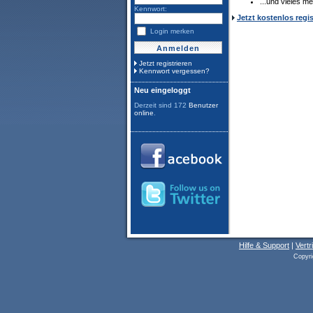
...und vieles me
Kennwort:
Jetzt kostenlos regis
Login merken
Jetzt registrieren
Kennwort vergessen?
Neu eingeloggt
Derzeit sind 172
Benutzer
online
.
Hilfe & Support
|
Vertr
Copyri