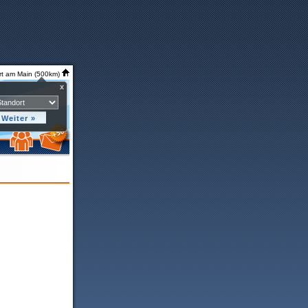
rt am Main (500km)
x