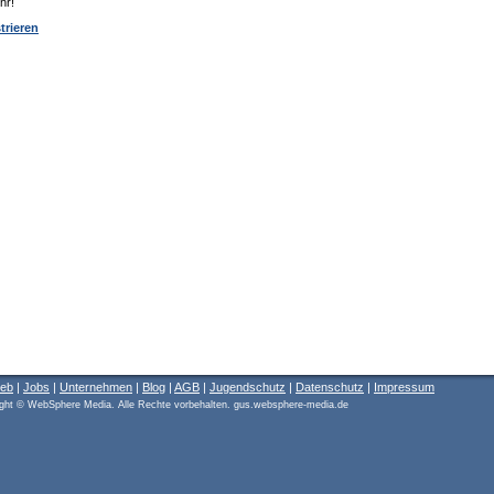
hr!
trieren
ieb
|
Jobs
|
Unternehmen
|
Blog
|
AGB
|
Jugendschutz
|
Datenschutz
|
Impressum
ght © WebSphere Media. Alle Rechte vorbehalten. gus.websphere-media.de