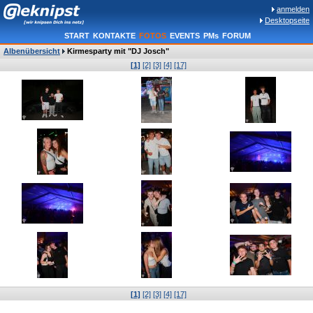
anmelden
Desktopseite
START
KONTAKTE
FOTOS
EVENTS
PMs
FORUM
Albenübersicht
Kirmesparty mit "DJ Josch"
[1]
[2]
[3]
[4]
[17]
[1]
[2]
[3]
[4]
[17]