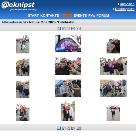
anmelden
Desktopseite
START
KONTAKTE
FOTOS
EVENTS
PMs
FORUM
Albenübersicht
Nature One 2025 "Celebratin...
[1]
[2]
[3]
[4]
[25]
[1]
[2]
[3]
[4]
[25]