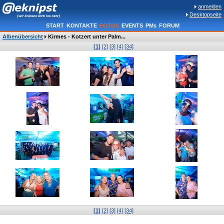
anmelden
Desktopseite
START
KONTAKTE
FOTOS
EVENTS
PMs
FORUM
Albenübersicht
Kirmes - Kotzert unter Palm...
[1]
[2]
[3]
[4]
[34]
[1]
[2]
[3]
[4]
[34]