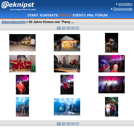
anmelden
Desktopseite
START
KONTAKTE
FOTOS
EVENTS
PMs
FORUM
Albenübersicht
50 Jahre Kirmes mit "Party ...
[1]
[2]
[3]
[4]
[7]
[1]
[2]
[3]
[4]
[7]