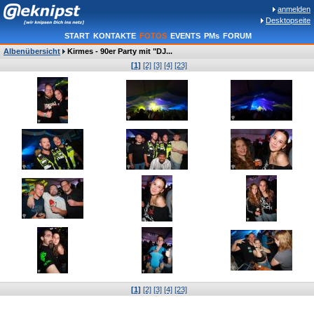
anmelden
Desktopseite
START
KONTAKTE
FOTOS
EVENTS
PMs
FORUM
Albenübersicht
Kirmes - 90er Party mit "DJ...
[1]
[2]
[3]
[4]
[23]
[1]
[2]
[3]
[4]
[23]