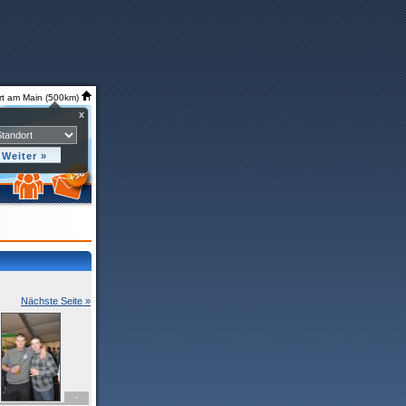
rt am Main (500km)
x
Nächste Seite »
-