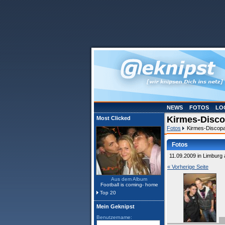
NEWS
FOTOS
LO
Kirmes-Disco
Most Clicked
Fotos
Kirmes-Discopa
Fotos
11.09.2009 in Limburg 
« Vorherige Seite
Aus dem Album
Football is coming- home
Top 20
Mein Geknipst
Benutzername: