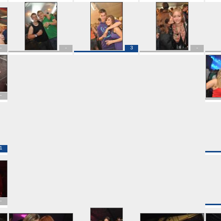
-
-
3
-
-
1
-