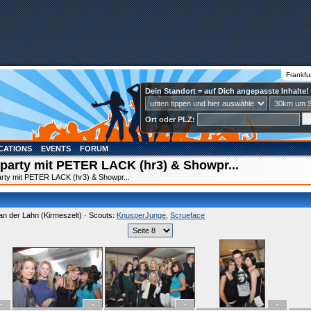
Frankfu
Dein Standort = auf Dich angepasste Inhalte!
Ort oder PLZ:
CATIONS
EVENTS
FORUM
party mit PETER LACK (hr3) & Showpr...
rty mit PETER LACK (hr3) & Showpr...
an der Lahn (Kirmeszelt) · Scouts:
KnusperJunge
,
Scrueface
-
-
-
-