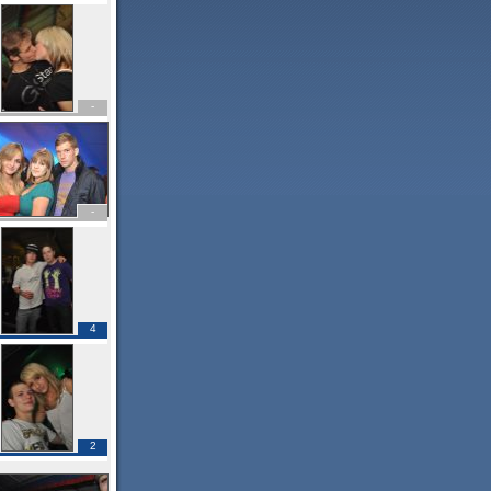
-
-
4
2