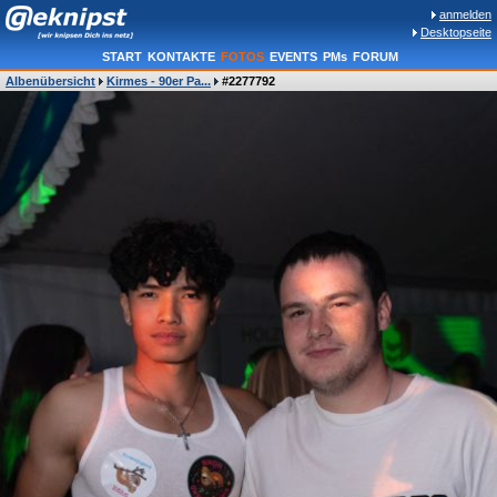
anmelden
Desktopseite
START
KONTAKTE
FOTOS
EVENTS
PMs
FORUM
Albenübersicht
Kirmes - 90er Pa...
#2277792