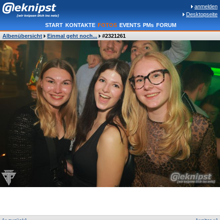
anmelden
Desktopseite
START
KONTAKTE
FOTOS
EVENTS
PMs
FORUM
Albenübersicht
Einmal geht noch...
#2321261