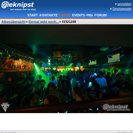
anmelden
Desktopseite
START
KONTAKTE
FOTOS
EVENTS
PMs
FORUM
Albenübersicht
Einmal geht noch...
#2321248