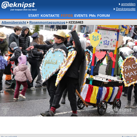
anmelden
Desktopseite
START
KONTAKTE
FOTOS
EVENTS
PMs
FORUM
Albenübersicht
Rosenmontagsumzug
#2316463