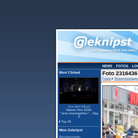
NEWS
FOTOS
LO
Foto 231643
Most Clicked
Fotos
Rosenmontags
Aus dem Album
Nature One 2026-
"rave.now.together."- - Day
II
Top 20
Mein Geknipst
Benutzername: