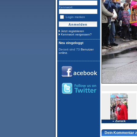
Kennwort:
Login merken
Jetzt registrieren
Kennwort vergessen?
Neu eingeloggt
Derzeit sind 73
Benutzer
online
.
« Zurück
Dein Kommentar z