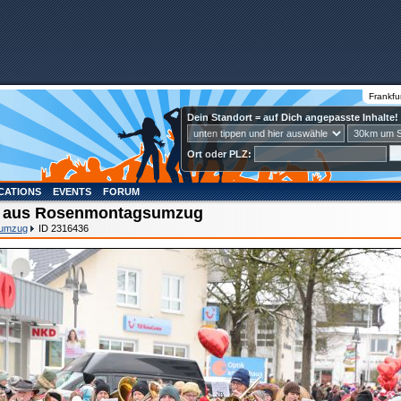
Frankfu
Dein Standort = auf Dich angepasste Inhalte!
Ort oder PLZ:
CATIONS
EVENTS
FORUM
6 aus Rosenmontagsumzug
umzug
ID 2316436