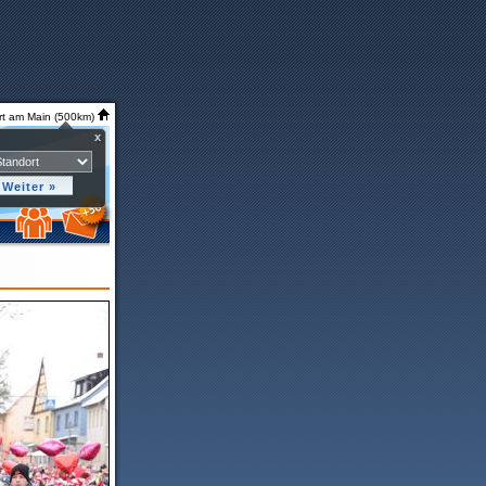
rt am Main (500km)
x