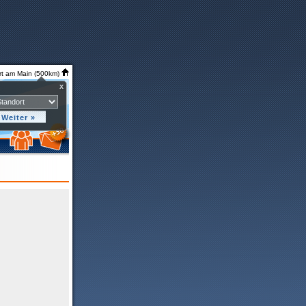
rt am Main (500km)
x