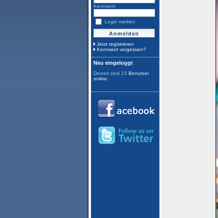
Kennwort:
Login merken
Jetzt registrieren
Kennwort vergessen?
Neu eingeloggt
Derzeit sind 23
Benutzer
online
.