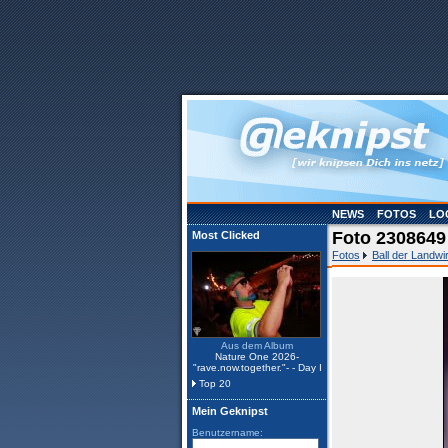
NEWS
FOTOS
LO
Foto 2308649
Most Clicked
Fotos
Ball der Landwi
Aus dem Album
Nature One 2026-
"rave.now.together."- - Day I
Top 20
Mein Geknipst
Benutzername: