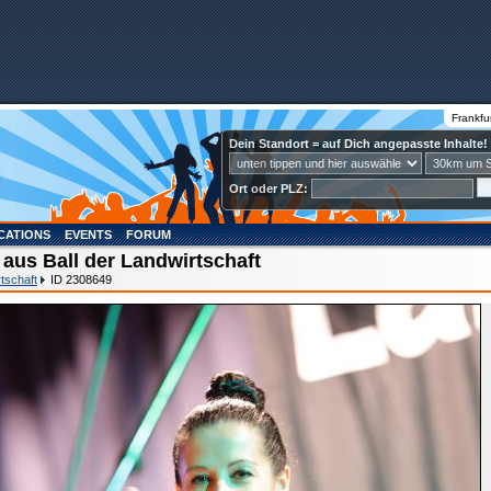
Frankfu
Dein Standort = auf Dich angepasste Inhalte!
Ort oder PLZ:
CATIONS
EVENTS
FORUM
 aus Ball der Landwirtschaft
rtschaft
ID 2308649