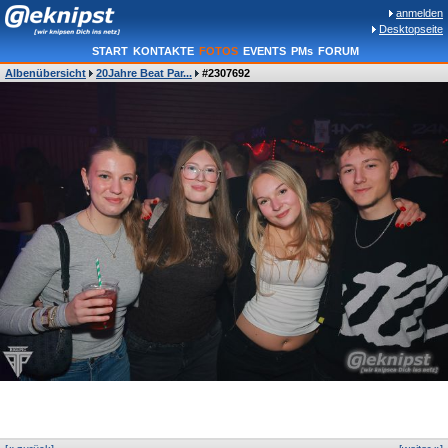
anmelden
Desktopseite
START
KONTAKTE
FOTOS
EVENTS
PMs
FORUM
Albenübersicht
20Jahre Beat Par...
#2307692