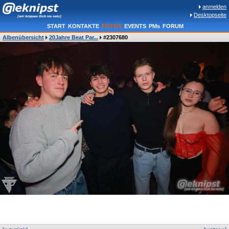
anmelden
Desktopseite
START
KONTAKTE
FOTOS
EVENTS
PMs
FORUM
Albenübersicht
20Jahre Beat Par...
#2307680