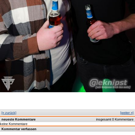
[« zurück]
[weiter »]
neueste Kommentare
insgesamt 0 Kommentare
keine Kommentare
Kommentar verfassen