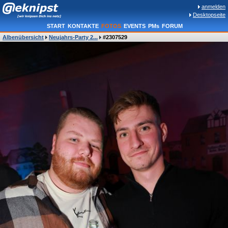
anmelden
Desktopseite
START
KONTAKTE
FOTOS
EVENTS
PMs
FORUM
Albenübersicht
Neujahrs-Party 2...
#2307529