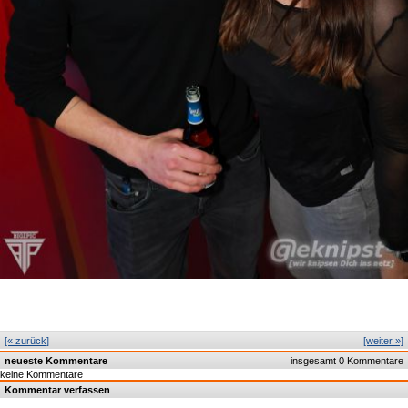
[« zurück]
[weiter »]
neueste Kommentare
insgesamt 0 Kommentare
keine Kommentare
Kommentar verfassen