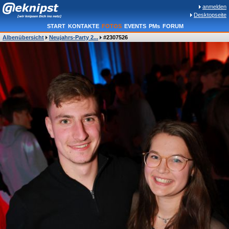
anmelden
Desktopseite
START
KONTAKTE
FOTOS
EVENTS
PMs
FORUM
Albenübersicht
Neujahrs-Party 2...
#2307526