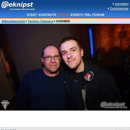
anmelden
Desktopseite
START
KONTAKTE
FOTOS
EVENTS
PMs
FORUM
Albenübersicht
Techno-Classics
#2304855