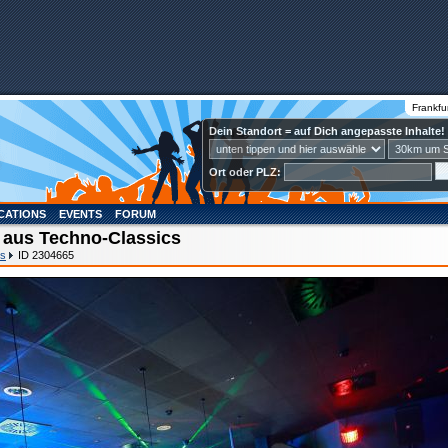
Frankfu
Dein Standort = auf Dich angepasste Inhalte!
Ort oder PLZ:
CATIONS
EVENTS
FORUM
 aus Techno-Classics
cs
ID 2304665