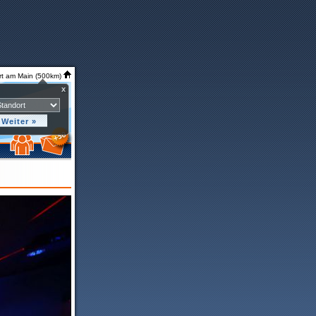
rt am Main (500km)
x