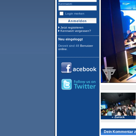
Kennwort:
Login merken
Jetzt registrieren
Kennwort vergessen?
Neu eingeloggt
Derzeit sind 48
Benutzer
online
.
« Zurück
Dein Kommentar z