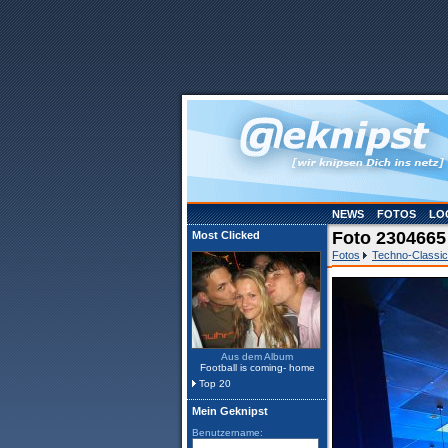
NEWS
FOTOS
LO
Foto 2304665
Most Clicked
Fotos
Techno-Classi
Aus dem Album
Football is coming- home
Top 20
Mein Geknipst
Benutzername: