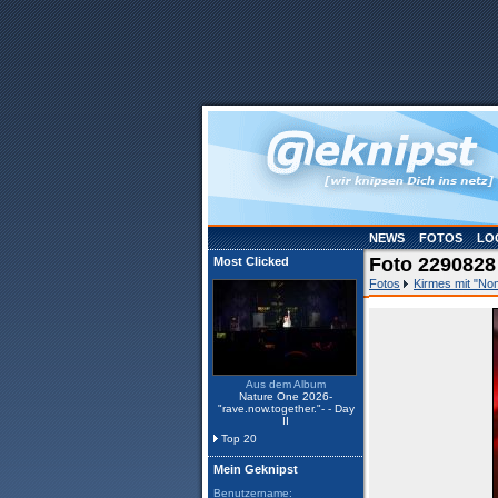
NEWS
FOTOS
LO
Foto 2290828
Most Clicked
Fotos
Kirmes mit "No
Aus dem Album
Nature One 2026-
"rave.now.together."- - Day
II
Top 20
Mein Geknipst
Benutzername: