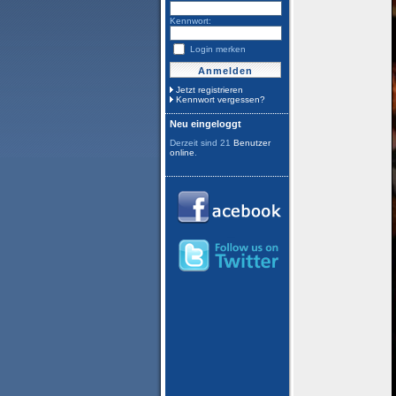
Kennwort:
Login merken
Jetzt registrieren
Kennwort vergessen?
Neu eingeloggt
Derzeit sind 21
Benutzer
online
.