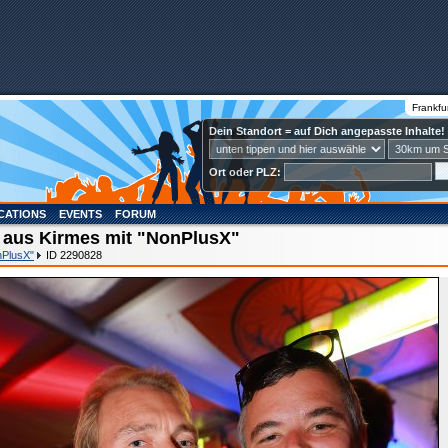
Frankfu
Dein Standort = auf Dich angepasste Inhalte!
Ort oder PLZ:
CATIONS
EVENTS
FORUM
 aus Kirmes mit "NonPlusX"
nPlusX"
ID 2290828