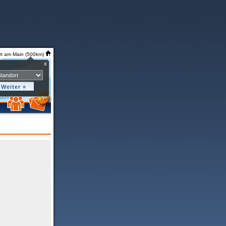
rt am Main (500km)
x