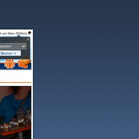
rt am Main (500km)
x