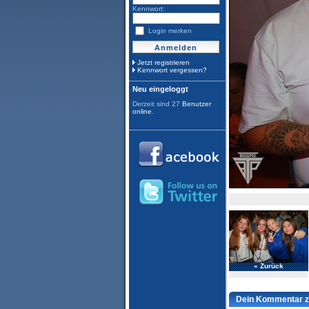
Kennwort:
Login merken
Jetzt registrieren
Kennwort vergessen?
Neu eingeloggt
Derzeit sind 27
Benutzer
online
.
« Zurück
Dein Kommentar z