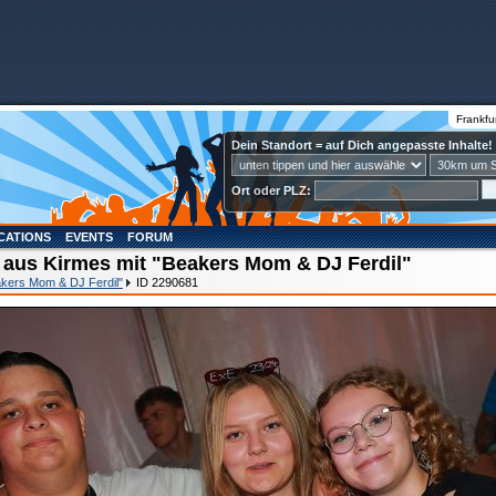
Frankfu
Dein Standort = auf Dich angepasste Inhalte!
Ort oder PLZ:
CATIONS
EVENTS
FORUM
 aus Kirmes mit "Beakers Mom & DJ Ferdil"
akers Mom & DJ Ferdil"
ID 2290681