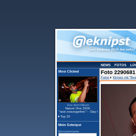
NEWS
FOTOS
LO
Foto 2290681
Most Clicked
Fotos
Kirmes mit "Be
Aus dem Album
Nature One 2026-
"rave.now.together."- - Day I
Top 20
Mein Geknipst
Benutzername: