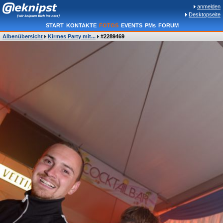
anmelden
Desktopseite
START
KONTAKTE
FOTOS
EVENTS
PMs
FORUM
Albenübersicht
Kirmes Party mit...
#2289469