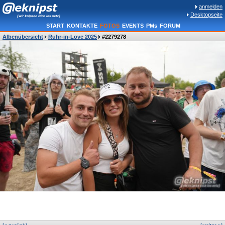
anmelden
Desktopseite
START
KONTAKTE
FOTOS
EVENTS
PMs
FORUM
Albenübersicht
Ruhr-in-Love 2025
#2279278