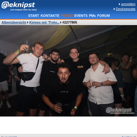
anmelden
Desktopseite
START
KONTAKTE
FOTOS
EVENTS
PMs
FORUM
Albenübersicht
Kirmes mit "Fohr...
#2277805