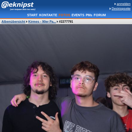
anmelden
Desktopseite
START
KONTAKTE
FOTOS
EVENTS
PMs
FORUM
Albenübersicht
Kirmes - 90er Pa...
#2277791