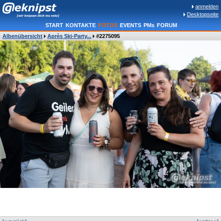
anmelden
Desktopseite
START
KONTAKTE
FOTOS
EVENTS
PMs
FORUM
Albenübersicht
Après Ski-Party...
#2275095