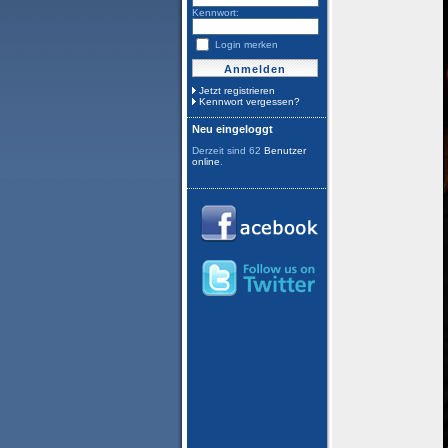
Kennwort:
Login merken
Jetzt registrieren
Kennwort vergessen?
Neu eingeloggt
Derzeit sind 62
Benutzer
online
.