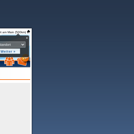
rt am Main (500km)
x