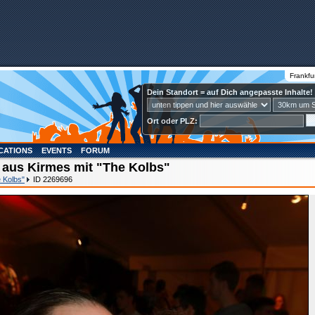
Frankfu
Dein Standort = auf Dich angepasste Inhalte!
Ort oder PLZ:
CATIONS
EVENTS
FORUM
 aus Kirmes mit "The Kolbs"
 Kolbs"
ID 2269696