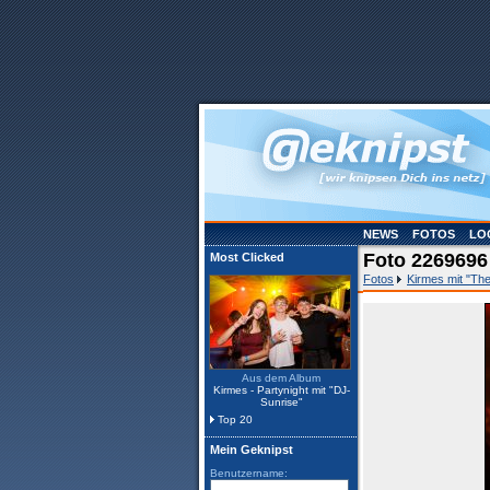
NEWS
FOTOS
LO
Foto 2269696
Most Clicked
Fotos
Kirmes mit "The
Aus dem Album
Kirmes - Partynight mit "DJ-
Sunrise"
Top 20
Mein Geknipst
Benutzername: