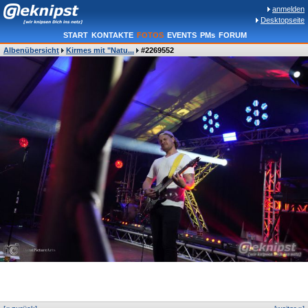
anmelden
Desktopseite
START
KONTAKTE
FOTOS
EVENTS
PMs
FORUM
Albenübersicht
Kirmes mit "Natu...
#2269552