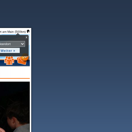
rt am Main (500km)
x