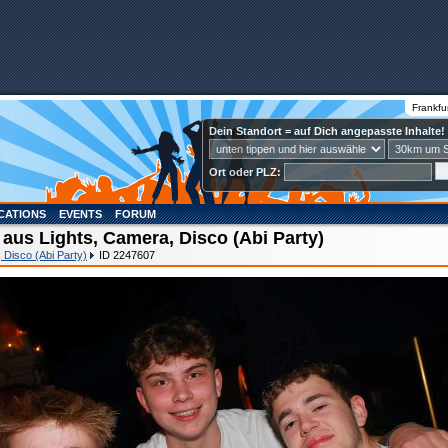
Frankfu
Dein Standort = auf Dich angepasste Inhalte!
Ort oder PLZ:
CATIONS
EVENTS
FORUM
aus Lights, Camera, Disco (Abi Party)
 Disco (Abi Party)
ID 2247607