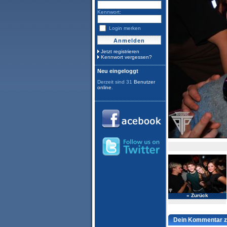
Kennwort:
Login merken
Jetzt registrieren
Kennwort vergessen?
Neu eingeloggt
Derzeit sind 31
Benutzer
online
.
« Zurück
Dein Kommentar z