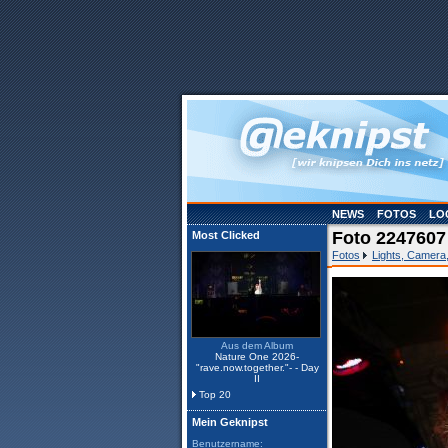
NEWS
FOTOS
LO
Foto 2247607 
Most Clicked
Fotos
Lights, Camera,
Aus dem Album
Nature One 2026-
"rave.now.together."- - Day
II
Top 20
Mein Geknipst
Benutzername: