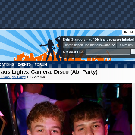
Frankfu
Dein Standort = auf Dich angepasste Inhalte!
Ort oder PLZ:
CATIONS
EVENTS
FORUM
aus Lights, Camera, Disco (Abi Party)
 Disco (Abi Party)
ID 2247591