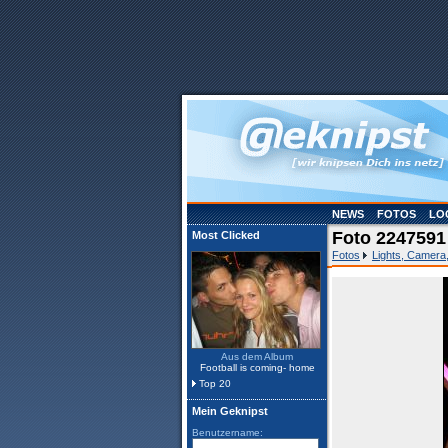
NEWS
FOTOS
LO
Foto 2247591 
Most Clicked
Fotos
Lights, Camera,
Aus dem Album
Football is coming- home
Top 20
Mein Geknipst
Benutzername: