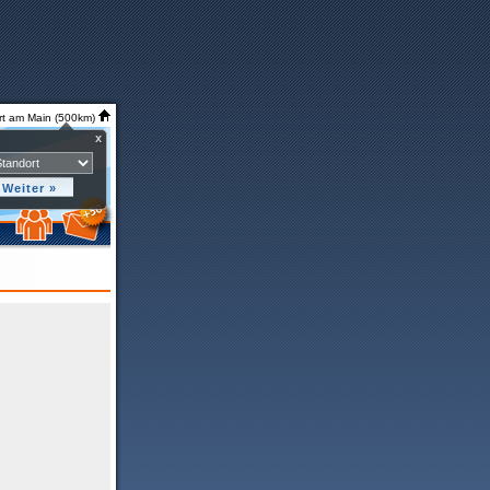
rt am Main (500km)
x