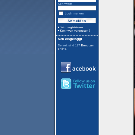
Kennwort:
Login merken
Jetzt registrieren
Kennwort vergessen?
Neu eingeloggt
Derzeit sind 117
Benutzer
online
.