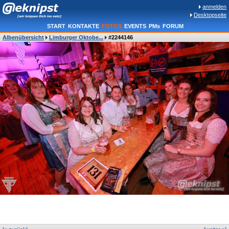
anmelden
Desktopseite
START
KONTAKTE
FOTOS
EVENTS
PMs
FORUM
Albenübersicht
Limburger Oktobe...
#2244146