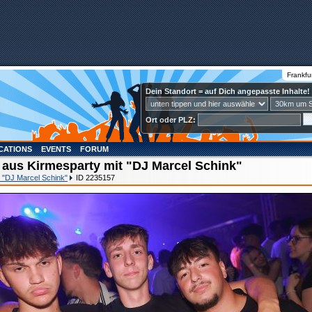
Frankfu
Dein Standort = auf Dich angepasste Inhalte!
Ort oder PLZ:
CATIONS
EVENTS
FORUM
 aus Kirmesparty mit "DJ Marcel Schink"
t "DJ Marcel Schink"
ID 2235157