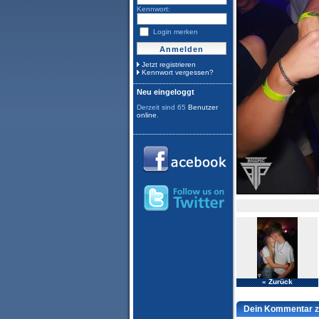
Kennwort:
Login merken
Jetzt registrieren
Kennwort vergessen?
Neu eingeloggt
Derzeit sind 65
Benutzer
online
.
« Zurück
Dein Kommentar z