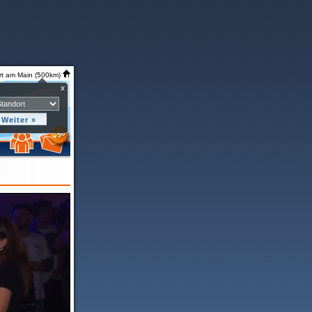
rt am Main (500km)
x