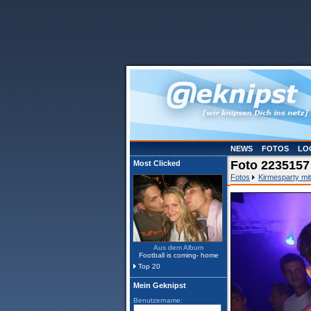
NEWS
FOTOS
LO
Foto 2235157
Most Clicked
Fotos
Kirmesparty mi
Aus dem Album
Football is coming- home
Top 20
Mein Geknipst
Benutzername: