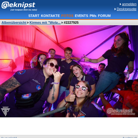
anmelden
Desktopseite
START
KONTAKTE
FOTOS
EVENTS
PMs
FORUM
Albenübersicht
Kirmes mit "Wolp...
#2227925