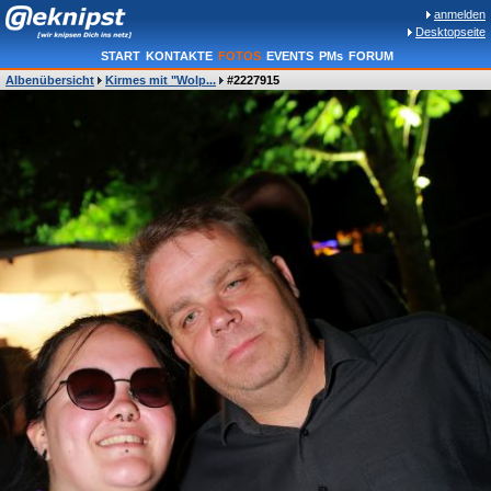
anmelden
Desktopseite
START
KONTAKTE
FOTOS
EVENTS
PMs
FORUM
Albenübersicht
Kirmes mit "Wolp...
#2227915