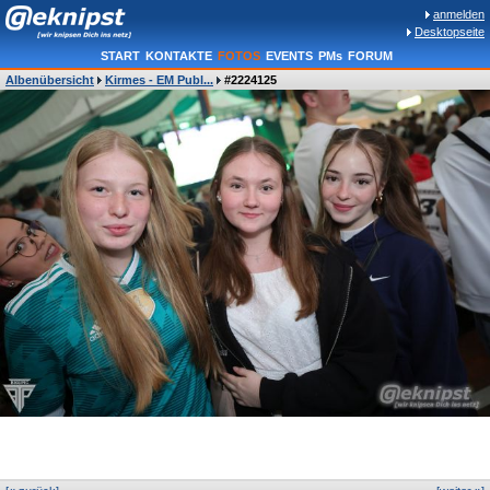
anmelden
Desktopseite
START
KONTAKTE
FOTOS
EVENTS
PMs
FORUM
Albenübersicht
Kirmes - EM Publ...
#2224125