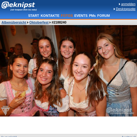
anmelden
Desktopseite
START
KONTAKTE
FOTOS
EVENTS
PMs
FORUM
Albenübersicht
Oktoberfest
#2188240