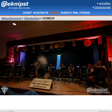
anmelden
Desktopseite
START
KONTAKTE
FOTOS
EVENTS
PMs
FORUM
Albenübersicht
Oktoberfest
#2188219